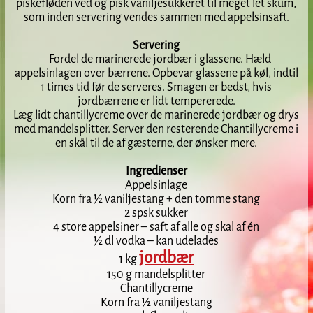
piskefløden ved og pisk vaniljesukkeret til meget let skum,
som inden servering vendes sammen med appelsinsaft.
Servering
Fordel de marinerede jordbær i glassene. Hæld
appelsinlagen over bærrene. Opbevar glassene på køl, indtil
1 times tid før de serveres. Smagen er bedst, hvis
jordbærrene er lidt tem­pererede.
Læg lidt chantillycreme over de marinerede jordbær og drys
med mandelsplitter. Server den resterende Chantillycreme i
en skål til de af gæsterne, der ønsker mere.
Ingredienser
Appelsinlage
Korn fra ½ vaniljestang + den tomme stang
2 spsk sukker
4 store appelsiner – saft af alle og skal af én
½ dl vodka – kan udelades
jordbær
1 kg
150 g mandelsplitter
Chantillycreme
Korn fra ½ vaniljestang