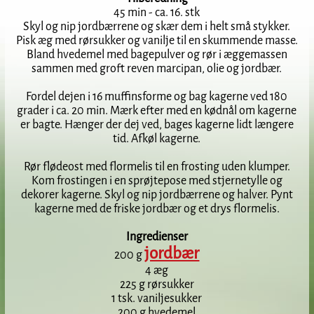
45 min - ca. 16. stk
Skyl og nip jordbærrene og skær dem i helt små stykker.
Pisk æg med rørsukker og vanilje til en skummende masse.
Bland hvedemel med bagepulver og rør i æggemassen
sammen med groft reven marcipan, olie og jordbær.
Fordel dejen i 16 muffinsforme og bag kagerne ved 180
grader i ca. 20 min. Mærk efter med en kødnål om kagerne
er bagte. Hænger der dej ved, bages kagerne lidt længere
tid. Afkøl kagerne.
Rør flødeost med flormelis til en frosting uden klumper.
Kom frostingen i en sprøjtepose med stjernetylle og
dekorer kagerne. Skyl og nip jordbærrene og halver. Pynt
kagerne med de friske jordbær og et drys flormelis.
Ingredienser
jordbær
200 g
4 æg
225 g rørsukker
1 tsk. vaniljesukker
200 g hvedemel