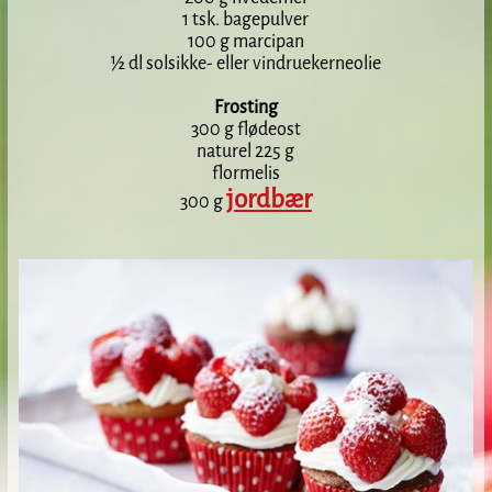
1 tsk. bagepulver
100 g marcipan
½ dl solsikke- eller vindruekerneolie
Frosting
300 g flødeost
naturel 225 g
flormelis
jordbær
300 g