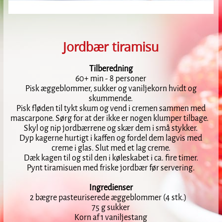
Jordbær tiramisu
Tilberedning
60+ min - 8 personer
Pisk æggeblommer, sukker og vaniljekorn hvidt og
skummende.
Pisk fløden til tykt skum og vend i cremen sammen med
mascarpone. Sørg for at der ikke er nogen klumper tilbage.
Skyl og nip jordbærrene og skær dem i små stykker.
Dyp kagerne hurtigt i kaffen og fordel dem lagvis med
creme i glas. Slut med et lag creme.
Dæk kagen til og stil den i køleskabet i ca. fire timer.
Pynt tiramisuen med friske jordbær før servering.
Ingredienser
2 bægre pasteuriserede æggeblommer (4 stk.)
75 g sukker
Korn af 1 vaniljestang