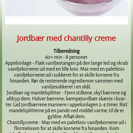
Jordbær med chantilly creme
Tilberedning
60+ min - 8 personer
Appelsinlage - Flæk vaniljestangen på den lange led og skrab
vaniljekornene ud med en lille kniv. Mas med en paletkniv
vaniljekornene ud i sukkeret for at skille kornene fra
hinanden. Rør de resterende ingredienser sammen med
vanil­jesukkeret i en skål.
Jordbær og mandelsplitter - Fjern stilkene, skyl bærrene og
afdryp dem. Halver bærrene; kæmpejordbær skæres i kvar­
ter. Lad jordbærrene marinere i appelsinlagen 2-4 timer. Rist
mandelsplitterne på en pande ved mid­del varme, til de er
gyldne. Afkøl dem.
Chantillycreme - Mas med en paletkniv vaniljekornene ud i
flor­melissen for at skille kornene fra hinanden. Kom