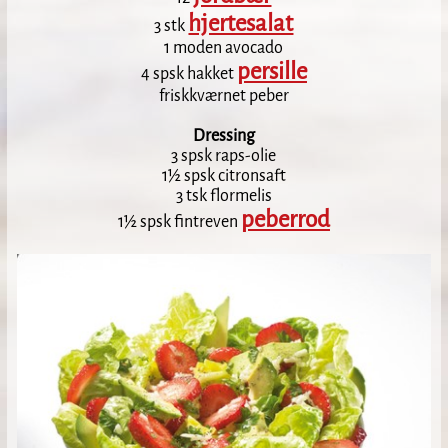
hjertesalat
3 stk
1 moden avocado
persille
4 spsk hakket
friskkværnet peber
Dressing
3 spsk raps-olie
1½ spsk citronsaft
3 tsk flormelis
peberrod
1½ spsk fintreven