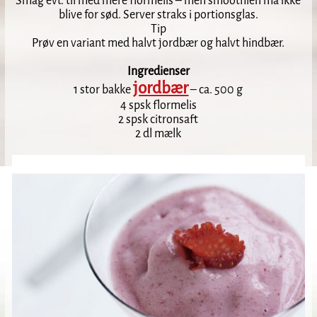
Smag evt. til med mere flormelis – men smoothien må ikke
blive for sød. Server straks i portionsglas.
Tip
Prøv en variant med halvt jordbær og halvt hindbær.
Ingredienser
jordbær
1 stor bakke
– ca. 500 g
4 spsk flormelis
2 spsk citronsaft
2 dl mælk