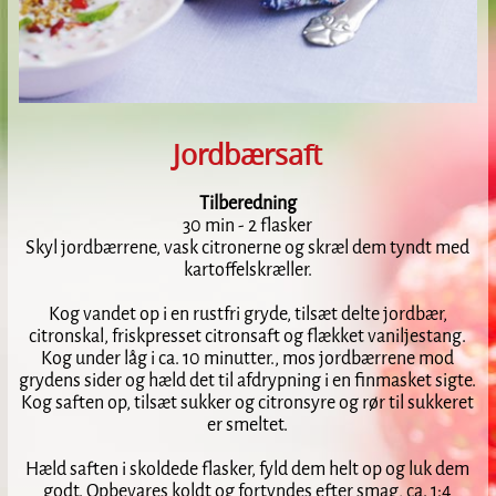
Jordbærsaft
Tilberedning
30 min - 2 flasker
Skyl jordbærrene, vask citronerne og skræl dem tyndt med
kartoffelskræller.
Kog vandet op i en rustfri gryde, tilsæt delte jordbær,
citronskal, friskpresset citronsaft og flækket vaniljestang.
Kog under låg i ca. 10 minutter., mos jordbærrene mod
grydens sider og hæld det til afdrypning i en finmasket sigte.
Kog saften op, tilsæt sukker og citronsyre og rør til sukkeret
er smeltet.
Hæld saften i skoldede flasker, fyld dem helt op og luk dem
godt. Opbevares koldt og fortyndes efter smag, ca. 1:4