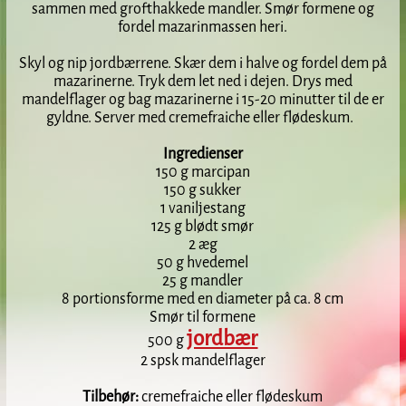
sammen med grofthakkede mandler. Smør formene og
fordel mazarinmassen heri.
Skyl og nip jordbærrene. Skær dem i halve og fordel dem på
mazarinerne. Tryk dem let ned i dejen. Drys med
mandelflager og bag mazarinerne i 15-20 minutter til de er
gyldne. Server med cremefraiche eller flødeskum.
Ingredienser
150 g marcipan
150 g sukker
1 vaniljestang
125 g blødt smør
2 æg
50 g hvedemel
25 g mandler
8 portionsforme med en diameter på ca. 8 cm
Smør til formene
jordbær
500 g
2 spsk mandelflager
Tilbehør:
cremefraiche eller flødeskum