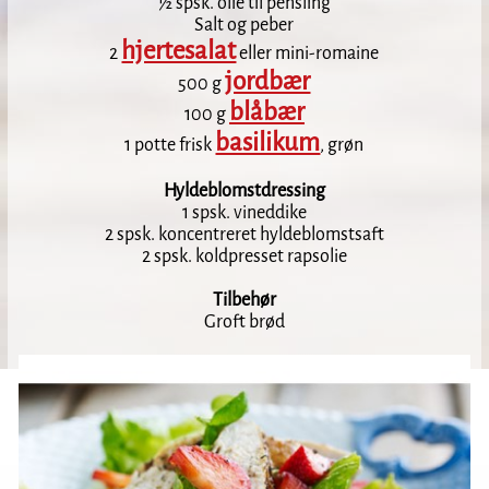
½ spsk. olie til pensling
Salt og peber
hjertesalat
2
eller mini-romaine
jordbær
500 g
blåbær
100 g
basilikum
1 potte frisk
, grøn
Hyldeblomstdressing
1 spsk. vineddike
2 spsk. koncentreret hyldeblomstsaft
2 spsk. koldpresset rapsolie
Tilbehør
Groft brød