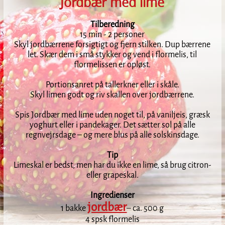
Jordbær med lime
Tilberedning
15 min - 2 personer
Skyl jordbærrene forsigtigt og fjern stilken. Dup bærrene
let. Skær dem i små stykker og vend i flormelis, til
flormelissen er opløst.
Portionsanret på tallerkner eller i skåle.
Skyl limen godt og riv skallen over jordbærrene.
Spis Jordbær med lime uden noget til, på vaniljeis, græsk
yoghurt eller i pandekager. Det sætter sol på alle
regnvejrsdage – og mere blus på alle solskinsdage.
Tip
Limeskal er bedst, men har du ikke en lime, så brug citron-
eller grapeskal.
Ingredienser
jordbær
1 bakke
– ca. 500 g
4 spsk flormelis