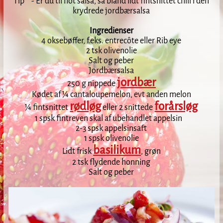
Tip - Er du til hot salsa, så bland lidt fintsnittet chili i den
krydrede jordbærsalsa
Ingredienser
4 oksebøffer, f.eks. entrecôte eller Rib eye
2 tsk olivenolie
Salt og peber
Jordbærsalsa
jordbær
250 g nippede
Kødet af ¼ cantaloupemelon, evt anden melon
rødløg
forårsløg
¼ fintsnittet
eller 2 snittede
1 spsk fintreven skal af ubehandlet appelsin
2-3 spsk appelsinsaft
1 spsk olivenolie
basilikum
Lidt frisk
, grøn
2 tsk flydende honning
Salt og peber