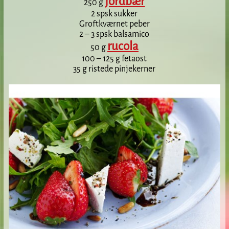
jordbær
250 g
2 spsk sukker
Groftkværnet peber
2 – 3 spsk balsamico
rucola
50 g
100 – 125 g fetaost
35 g ristede pinjekerner