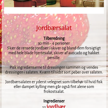
Jordbærsalat
Tilberedning
30 min - 4 personer
Skær de rensede jordbær i skiver og bland dem forsigtigt
med hele blade hjertesalat, skiver af avocado og hakket
persille.
Pisk ingredienserne til dressingen sammen og vendes
dressingen i salaten. Kværn til sidst sort peber over salaten.
Jordbærsalaten er yderst velegnet som tilbehør til hvid fisk
eller dampet kylling men går også fint alene som
frokostsalat.
Ingredienser
jordbær
12