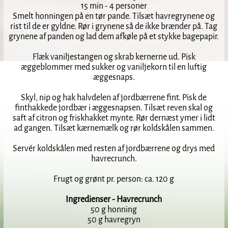
15 min - 4 personer
Smelt honningen på en tør pande. Tilsæt havregrynene og
rist til de er gyldne. Rør i grynene så de ikke brænder på. Tag
grynene af panden og lad dem afkøle på et stykke bagepapir.
Flæk vaniljestangen og skrab kernerne ud. Pisk
æggeblommer med sukker og vaniljekorn til en luftig
æggesnaps.
Skyl, nip og hak halvdelen af jordbærrene fint. Pisk de
finthakkede jordbær i æggesnapsen. Tilsæt reven skal og
saft af citron og friskhakket mynte. Rør dernæst ymer i lidt
ad gangen. Tilsæt kærnemælk og rør koldskålen sammen.
Servér koldskålen med resten af jordbærrene og drys med
havrecrunch.
Frugt og grønt pr. person: ca. 120 g
Ingredienser - Havrecrunch
50 g honning
50 g havregryn