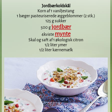
Jordbærkoldskål
Korn af 1 vaniljestang
1 bæger pasteuriserede æggeblommer (2 stk.)
125 g sukker
jordbær
500 g
mynte
4kviste
Skal og saft af 1 økologisk citron
1/2 liter ymer
1/2 liter kærnemælk