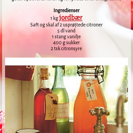
Ingredienser
jordbær
1 kg
Saft og skal af 2 usprøjtede citroner
5 dl vand
1 stang vanilje
400 g sukker
2 tsk citronsyre