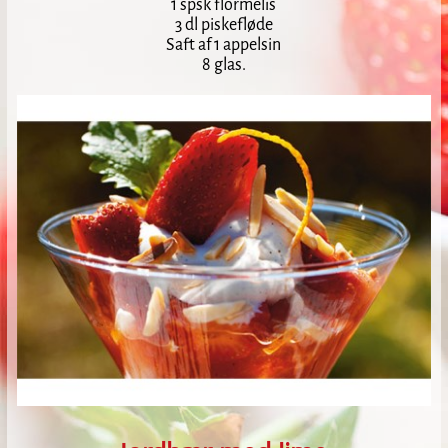
1 spsk flormelis
3 dl piskefløde
Saft af 1 appelsin
8 glas.